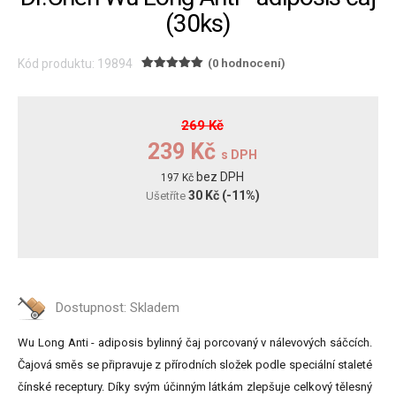
(30ks)
Kód produktu: 19894
(0 hodnocení)
269 Kč
239 Kč
s DPH
bez DPH
197 Kč
30 Kč
(-11%)
Ušetříte
Dostupnost:
Skladem
Wu Long Anti - adiposis bylinný čaj porcovaný v nálevových sáčcích.
Čajová směs se připravuje z přírodních složek podle speciální staleté
čínské receptury. Díky svým účinným látkám zlepšuje celkový tělesný