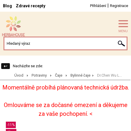
|
Blog
Zdravé recepty
Přihlášení
Registrace
MENU
Nacházíte se zde:
Úvod
Potraviny
Čaje
Bylinné čaje
Dr.Chen Wu L...
Momentálně probíhá plánovaná technická údržba.
Omlouváme se za dočasné omezení a děkujeme
za vaše pochopení. <
-11%