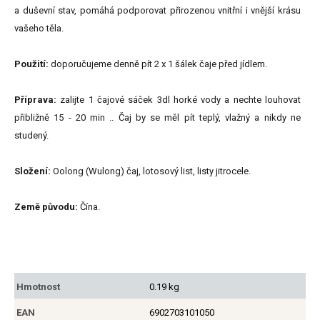
a duševní stav, pomáhá podporovat přirozenou vnitřní i vnější krásu
vašeho těla.
Použití:
doporučujeme denně pít 2 x 1 šálek čaje před jídlem.
Příprava:
zalijte 1 čajové sáček 3dl horké vody a nechte louhovat
přibližně 15 - 20 min .. Čaj by se měl pít teplý, vlažný a nikdy ne
studený.
Složení:
Oolong (Wulong) čaj, lotosový list, listy jitrocele.
Země původu:
Čína.
Hmotnost
0.19 kg
EAN
6902703101050