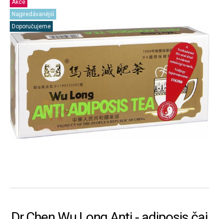
Akce
Najpredávanější
Doporučujeme
Dr.Chen Wu Long Anti - adiposis čaj