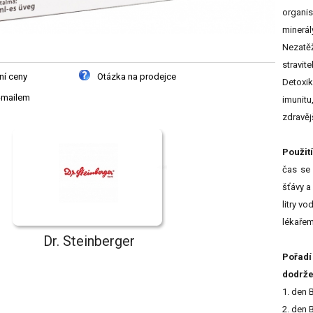
organi
minerá
Nezatěž
stravite
ní ceny
Otázka na prodejce
Detoxi
-mailem
imunitu
zdravějš
Použití
čas se
šťávy a
litry v
lékařem
Dr. Steinberger
Pořadí
dodrže
1. den 
2. den 