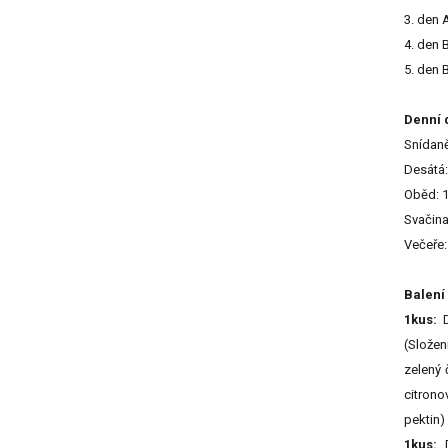
3. den 
4. den 
5. den 
Denní 
Snídaně
Desátá:
Oběd: 1
Svačina
Večeře:
Balení
1kus:
D
(Složen
zelený 
citrono
pektin)
1kus:
D