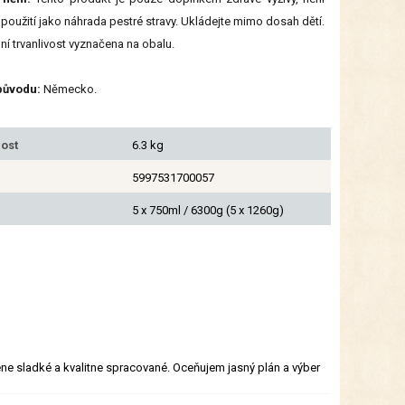
 použití jako náhrada pestré stravy. Ukládejte mimo dosah dětí.
ní trvanlivost vyznačena na obalu.
původu:
Německo.
ost
6.3 kg
5997531700057
5 x 750ml / 6300g (5 x 1260g)
zene sladké a kvalitne spracované. Oceňujem jasný plán a výber