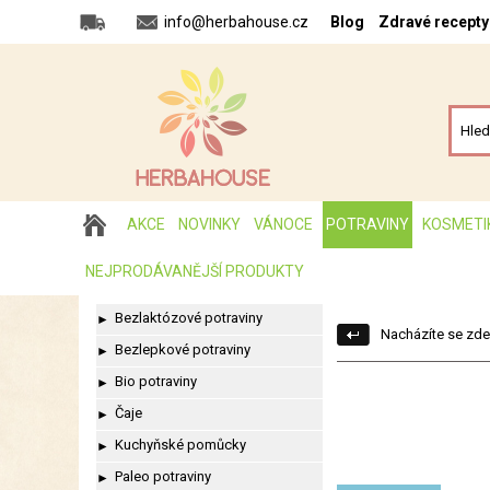
info@herbahouse.cz
Blog
Zdravé recepty
AKCE
NOVINKY
VÁNOCE
POTRAVINY
KOSMETI
NEJPRODÁVANĚJŠÍ PRODUKTY
Bezlaktózové potraviny
►
Nacházíte se zde
Bezlepkové potraviny
►
Bio potraviny
►
Čaje
►
Kuchyňské pomůcky
►
Paleo potraviny
►