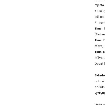
rajčata,
z Bio k
sůl, Bio
* = fer
1kus:
D
(Složen
1kus:
D
šťáva, 
1kus:
D
šťáva, 
Obsah k
Sklado
uchováv
pořádn
vyskytu
Upozor