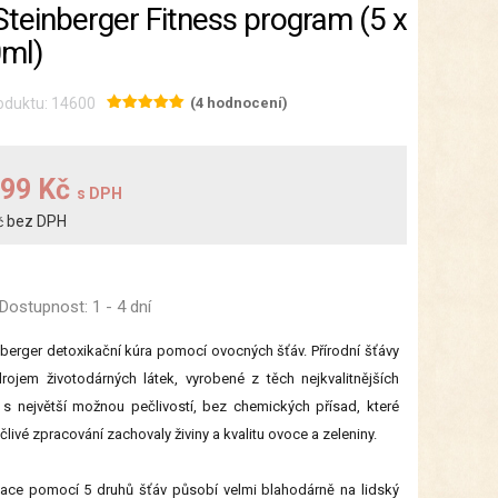
 Steinberger Fitness program (5 x
ml)
oduktu: 14600
(4 hodnocení)
199 Kč
s DPH
bez DPH
č
Dostupnost:
1 - 4 dní
nberger detoxikační kúra pomocí ovocných šťáv. Přírodní šťávy
rojem životodárných látek, vyrobené z těch nejkvalitnějších
 s největší možnou pečlivostí, bez chemických přísad, které
člivé zpracování zachovaly živiny a kvalitu ovoce a zeleniny.
ace pomocí 5 druhů šťáv působí velmi blahodárně na lidský