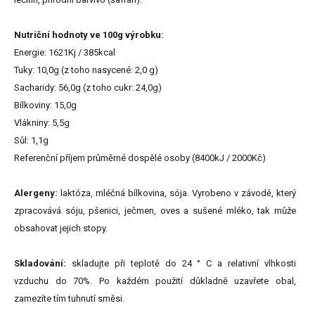
Nutriční hodnoty ve 100g výrobku:
Energie: 1621Kj / 385kcal
Tuky: 10,0g (z toho nasycené: 2,0 g)
Sacharidy: 56,0g (z toho cukr: 24,0g)
Bílkoviny: 15,0g
Vlákniny: 5,5g
Sůl: 1,1g
Referenční příjem průměrné dospělé osoby (8400kJ / 2000Kč)
Alergeny:
laktóza, mléčná bílkovina, sója. Vyrobeno v závodě, který
zpracovává sóju, pšenici, ječmen, oves a sušené mléko, tak může
obsahovat jejich stopy.
Skladování:
skladujte při teplotě do 24 ° C a relativní vlhkosti
vzduchu do 70%. Po každém použití důkladně uzavřete obal,
zamezíte tím tuhnutí směsi.