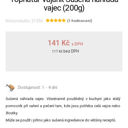
vajec (200g)
Kód produktu: 21356
(1 hodnocení)
141 Kč
s DPH
bez DPH
117 Kč
Dostupnost:
1 - 4 dní
Sušená náhrada vajec. Všestranně použitelný v kuchyni jako stálý
pomocník při vaření a pečení tam, kde jsou potřeba celá vejce nebo
žloutky.
Může se použít i přímo jako sušená ingredience do většiny receptů.