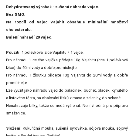
Dehydratovaný výrobek - sušená náhrada vajec.
Bez GMO.
Na rozdíl od vajec Vajahit obsahuje minimální množství
cholesterolu.
Balení nahradí 20 vajec.
Použití:
1 polévková lžíce Vajahitu = 1 vejce.
Pro náhradu 1 celého vajíčka přidejte 10g Vajahitu (cca 1 polévková
lžíce) do 40ml vody a dobře promíchejte.
Pro náhradu 1 žloutku přidejte 10g Vajahitu do 20ml vody a dobře
promíchejte.
Lze využít jako náhradu vajec do palačinek, buchet, placek, kynutého
a listového těsta, na obalování řízků z masa a zeleniny, do sekané.
Nenahrazuje bílky, takže se nedá vyšlehat. Není vhodná pro přípravu
smaženice.
Složení:
Kukuřičná mouka, sušená syrovátka, sójová mouka, sójový
lecitin, přírodní barvivo (šafrán).