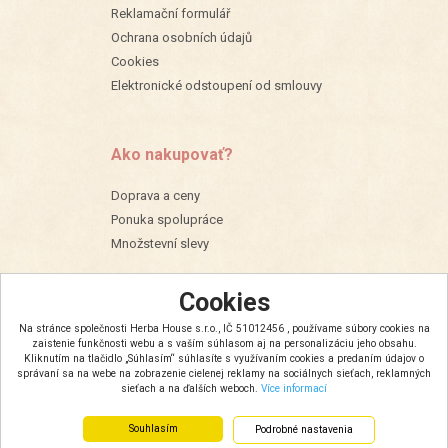
Reklamační formulář
Ochrana osobních údajů
Cookies
Elektronické odstoupení od smlouvy
Ako nakupovať?
Doprava a ceny
Ponuka spolupráce
Množstevní slevy
Cookies
Na stránce společnosti Herba House s.r.o., IČ 51012456 , používame súbory cookies na
zaistenie funkčnosti webu a s vaším súhlasom aj na personalizáciu jeho obsahu.
Kliknutím na tlačidlo „Súhlasím“ súhlasíte s využívaním cookies a predaním údajov o
správaní sa na webe na zobrazenie cielenej reklamy na sociálnych sieťach, reklamných
sieťach a na ďalších weboch.
Více informací
Souhlasím
Podrobné nastavenia