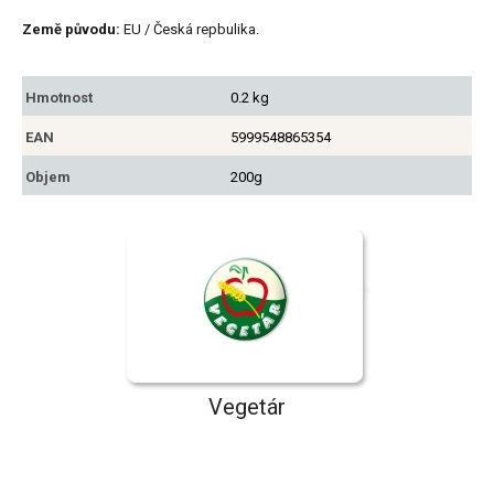
Země původu:
EU / Česká repbulika.
Hmotnost
0.2 kg
EAN
5999548865354
Objem
200g
Vegetár