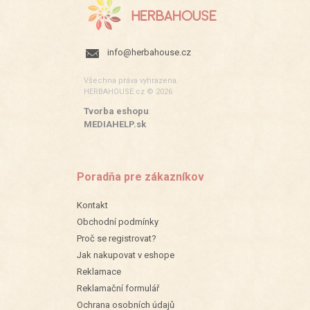
info@herbahouse.cz
Všechna práva vyhrazena.
HERBAHOUSE.cz © 2026
Tvorba eshopu
:
MEDIAHELP.sk
Poradňa pre zákazníkov
Kontakt
Obchodní podmínky
Proč se registrovat?
Jak nakupovat v eshope
Reklamace
Reklamační formulář
Ochrana osobních údajů