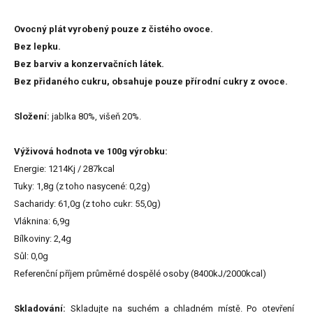
Ovocný plát vyrobený pouze z čistého ovoce.
Bez lepku.
Bez barviv a konzervačních látek.
Bez přidaného cukru, obsahuje pouze přírodní cukry z ovoce.
Složení:
jablka 80%, višeň 20%.
Výživová hodnota ve 100g výrobku:
Energie: 1214Kj / ​​287kcal
Tuky: 1,8g (z toho nasycené: 0,2g)
Sacharidy: 61,0g (z toho cukr: 55,0g)
Vláknina: 6,9g
Bílkoviny: 2,4g
Sůl: 0,0g
Referenční příjem průměrné dospělé osoby (8400kJ/2000kcal)
Skladování:
Skladujte na suchém a chladném místě. Po otevření