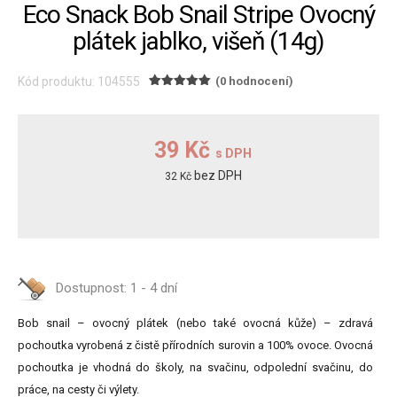
Eco Snack Bob Snail Stripe Ovocný
plátek jablko, višeň (14g)
Kód produktu: 104555
(0 hodnocení)
39 Kč
s DPH
bez DPH
32 Kč
Dostupnost:
1 - 4 dní
Bob snail – ovocný plátek (nebo také ovocná kůže) – zdravá
pochoutka vyrobená z čistě přírodních surovin a 100% ovoce. Ovocná
pochoutka je vhodná do školy, na svačinu, odpolední svačinu, do
práce, na cesty či výlety.