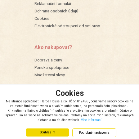
Reklamační formulář
Ochrana osobních údajů
Cookies
Elektronické odstoupení od smlouvy
Ako nakupovať?
Doprava a ceny
Ponuka spolupráce
Množstevní slevy
Cookies
Na stránce společnosti Herba House s.r.o., IČ 51012456 , používame súbory cookies na
zaistenie funkčnosti webu a s vaším súhlasom aj na personalizáciu jeho obsahu.
Kliknutím na tlačidlo „Súhlasím“ súhlasíte s využívaním cookies a predaním údajov o
správaní sa na webe na zobrazenie cielenej reklamy na sociálnych sieťach, reklamných
sieťach a na ďalších weboch.
Více informací
Souhlasím
Podrobné nastavenia