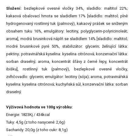
Složení:
bezlepkové ovesné vločky 34%, sladidlo: maltitol 22%;
kakaová obalovací hmota se sladidlem 17% [sladidlo: maltitol; plně
hydrogenovaný rostlinný tuk (palmový), kakaový prášek se sníženým
obsahem tuku 16%, emulgátory: lecitiny, polyglycerin-polyricinoleát;
aroma], modrá brusinková náplň se sladidlem 14% [sladidlo: maltitol;
modré brusinkové pyré 50%, stabilizátor: glycerin; želírující látka:
pektiny; potravinářská kyselina: kyselina citrónová; konzervační látka:
sorban draselný; aroma, koncentrát šťávy z černé řepy, koncentrát
ibišku], rostlinný tuk (palmový), bezlepkové ovesné vločky,
zvlhčovadlo: glycerin; emulgátor: lecitiny (sója); aroma, potravinářská
kyselina: kyselina citrónová; kuchyňská sůl, konzervační látka: sorban
draselný.
Výživová hodnota ve 100g výrobku:
Energie: 1823Kj / 434kcal
Tuky: 4,5g (z toho nasycené: 2,6g)
Sacharidy: 20,0g (z toho cukr: 8,1g)