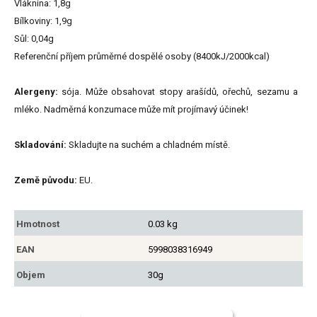
Vláknina: 1,8g
Bílkoviny: 1,9g
Sůl: 0,04g
Referenční příjem průměrné dospělé osoby (8400kJ/2000kcal)
Alergeny:
sója. Může obsahovat stopy arašídů, ořechů, sezamu a
mléko. Nadměrná konzumace může mít projímavý účinek!
Skladování:
Skladujte na suchém a chladném místě.
Země původu:
EU.
Hmotnost
0.03 kg
EAN
5998038316949
Objem
30g